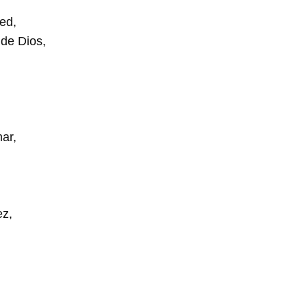
ed,
 de Dios,
mar,
ez,