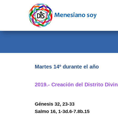
Evangelio
Calendario
Liturgia
Novena
Institucional
Martes 14º durante el año
Familia Menesiana
2019.- Creación del Distrito Divi
Pastoral Vocacional
Recursos
Génesis 32, 23-33
Contacto
Salmo 16, 1-3d.6-7.8b.15