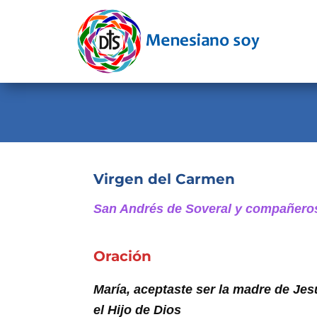
Evangelio
Calendario
Liturgia
Novena
Institucional
Virgen del Carmen
Familia Menesiana
San Andrés de Soveral y compañeros
Pastoral Vocacional
Oración
Recursos
María, aceptaste ser la madre de Jes
Contacto
el Hijo de Dios