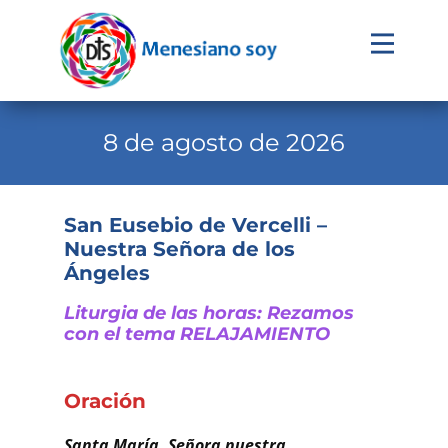
Evangelio
Calendario
8 de agosto de 2026
Liturgia
Novena
San Eusebio de Vercelli –
Nuestra Señora de los
Institucional
Ángeles
Familia Menesiana
Liturgia de las horas: Rezamos
Pastoral Vocacional
con el tema RELAJAMIENTO
Recursos
Oración
Contacto
Santa María, Señora nuestra,