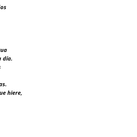
dos
tua
 día.
s
as.
ue hiere,