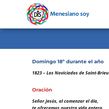
Evangelio
Calendario
Liturgia
Novena
Institucional
Domingo 18º durante el año
Familia Menesiana
1823 – Los Noviciados de Saint-Brieuc
Pastoral Vocacional
Oración
Recursos
Contacto
Señor Jesús, al comenzar el día,
te ofrecemos nuestra vida entera.