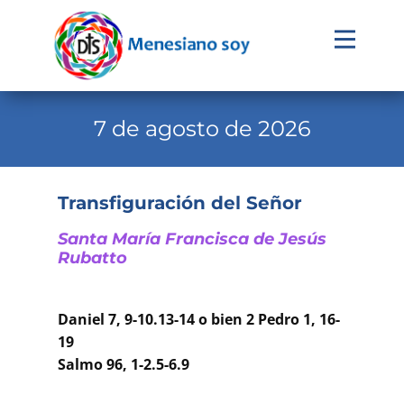
Evangelio
Calendario
7 de agosto de 2026
Liturgia
Novena
Transfiguración del Señor
Institucional
Santa María Francisca de Jesús
Rubatto
Familia Menesiana
Pastoral Vocacional
Daniel 7, 9-10.13-14 o bien 2 Pedro 1, 16-
Recursos
19
Salmo 96, 1-2.5-6.9
Contacto