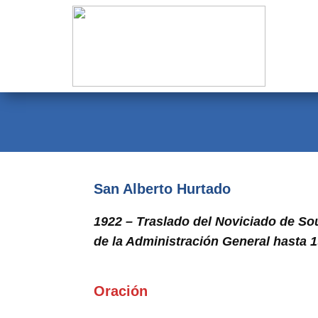
Evangelio
Calendario
Liturgia
Novena
Institucional
San Alberto Hurtado
Familia Menesiana
1922 – Traslado del Noviciado de Sou
Pastoral Vocacional
de la Administración General hasta 1
Recursos
Oración
Contacto