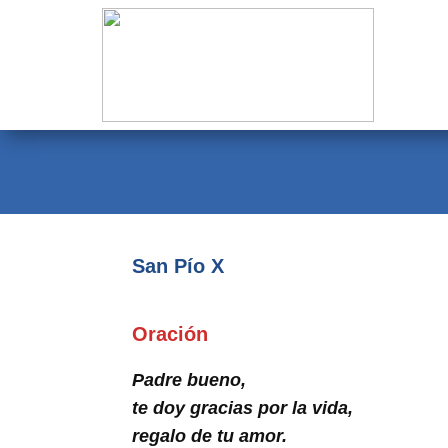
Evangelio
Calendario
Liturgia
Novena
Institucional
San Pío X
Familia Menesiana
Pastoral Vocacional
Oración
Recursos
Padre bueno,
te doy gracias por la vida,
Contacto
regalo de tu amor.