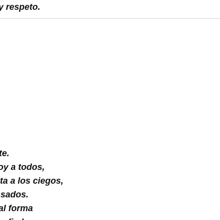
y respeto.
te.
oy a todos,
ta a los ciegos,
nsados.
al forma