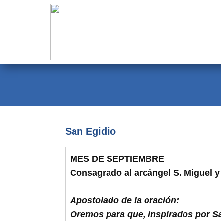
Evangelio
Calendario
Liturgia
Novena
Institucional
San Egidio
Familia Menesiana
MES DE SEPTIEMBRE
Pastoral Vocacional
Consagrado al arcángel S. Miguel y
Recursos
Apostolado de la oración:
Contacto
Oremos para que, inspirados por Sa