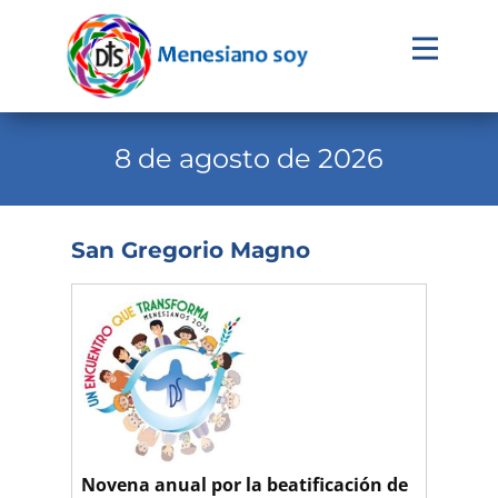
Evangelio
Calendario
8 de agosto de 2026
Liturgia
Novena
San Gregorio Magno
Institucional
Familia Menesiana
Pastoral Vocacional
Recursos
Contacto
Novena anual por la beatificación de