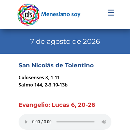
Evangelio
Calendario
7 de agosto de 2026
Liturgia
Novena
San Nicolás de Tolentino
Institucional
Colosenses 3, 1-11
Familia Menesiana
Salmo 144, 2-3.10-13b
Pastoral Vocacional
Evangelio: Lucas 6, 20-26
Recursos
Contacto