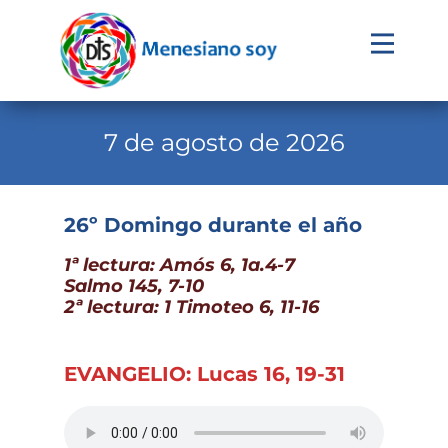
Evangelio
Calendario
7 de agosto de 2026
Liturgia
Novena
26º Domingo durante el año
Institucional
1ª lectura: Amós 6, 1a.4-7
Salmo 145, 7-10
Familia Menesiana
2ª lectura: 1 Timoteo 6, 11-16
Pastoral Vocacional
Recursos
EVANGELIO: Lucas 16, 19-31
Contacto