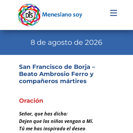
Evangelio
Calendario
8 de agosto de 2026
Liturgia
Novena
San Francisco de Borja –
Beato Ambrosio Ferro y
Institucional
compañeros mártires
Familia Menesiana
Pastoral Vocacional
Oración
Recursos
Señor, que has dicho:
Dejen que los niños vengan a Mí.
Contacto
Tú me has inspirado el deseo