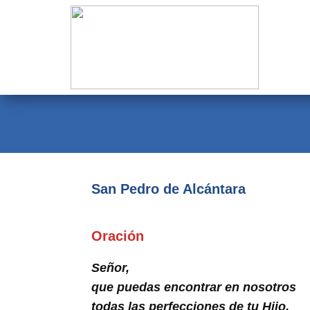
Evangelio
Calendario
Liturgia
Novena
Institucional
San Pedro de Alcántara
Familia Menesiana
Pastoral Vocacional
Oración
Recursos
Señor,
Contacto
que puedas encontrar en nosotros
todas las perfecciones de tu Hijo,