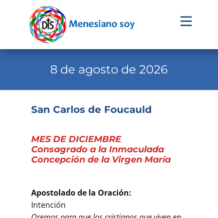
Evangelio
Calendario
8 de agosto de 2026
Liturgia
Novena
San Carlos de Foucauld
Institucional
MES DE DICIEMBRE
Familia Menesiana
Consagrado a la Inmaculada
Concepción de la Virgen María
Pastoral Vocacional
Recursos
Apostolado de la Oración:
Contacto
Intención
Oremos para que los cristianos que viven en