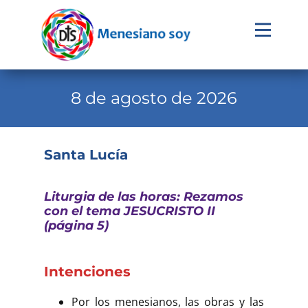
Evangelio
Calendario
8 de agosto de 2026
Liturgia
Novena
Santa Lucía
Institucional
Liturgia de las horas: Rezamos
Familia Menesiana
con el tema JESUCRISTO II
(página 5)
Pastoral Vocacional
Recursos
Intenciones
Contacto
Por los menesianos, las obras y las