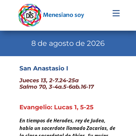
Evangelio
Calendario
8 de agosto de 2026
Liturgia
Novena
San Anastasio I
Institucional
Jueces 13, 2-7.24-25a
Salmo 70, 3-4a.5-6ab.16-17
Familia Menesiana
Pastoral Vocacional
Evangelio: Lucas 1, 5-25
Recursos
En tiempos de Herodes, rey de Judea,
Contacto
había un sacerdote llamado Zacarías, de
la clase sacerdotal de Abías. Su mujer,