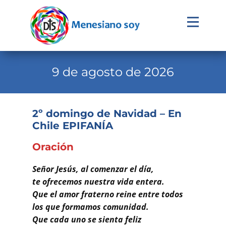
Evangelio
Calendario
9 de agosto de 2026
Liturgia
Novena
2º domingo de Navidad – En
Chile EPIFANÍA
Institucional
Familia Menesiana
Oración
Pastoral Vocacional
Señor Jesús, al comenzar el día,
te ofrecemos nuestra vida entera.
Recursos
Que el amor fraterno reine entre todos
los que formamos comunidad.
Contacto
Que cada uno se sienta feliz