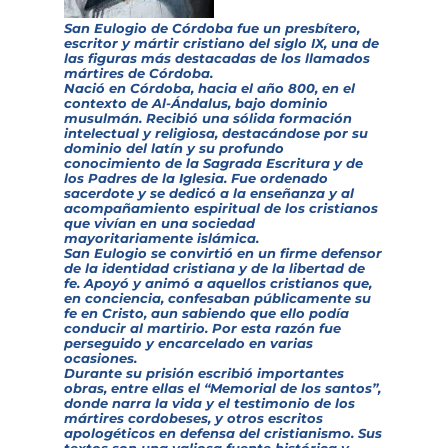
San Eulogio de Córdoba fue un presbítero,
escritor y mártir cristiano del siglo IX, una de
las figuras más destacadas de los llamados
mártires de Córdoba.
Nació en Córdoba, hacia el año 800, en el
contexto de Al-Ándalus, bajo dominio
musulmán. Recibió una sólida formación
intelectual y religiosa, destacándose por su
dominio del latín y su profundo
conocimiento de la Sagrada Escritura y de
los Padres de la Iglesia. Fue ordenado
sacerdote y se dedicó a la enseñanza y al
acompañamiento espiritual de los cristianos
que vivían en una sociedad
mayoritariamente islámica.
San Eulogio se convirtió en un firme defensor
de la identidad cristiana y de la libertad de
fe. Apoyó y animó a aquellos cristianos que,
en conciencia, confesaban públicamente su
fe en Cristo, aun sabiendo que ello podía
conducir al martirio. Por esta razón fue
perseguido y encarcelado en varias
ocasiones.
Durante su prisión escribió importantes
obras, entre ellas el “Memorial de los santos”,
donde narra la vida y el testimonio de los
mártires cordobeses, y otros escritos
apologéticos en defensa del cristianismo. Sus
textos son una valiosa fuente histórica y