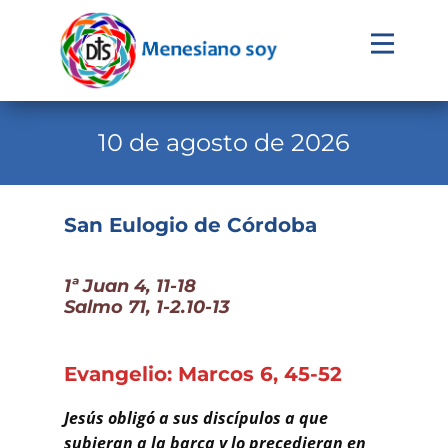
Evangelio
Calendario
10 de agosto de 2026
Liturgia
Novena
San Eulogio de Córdoba
Institucional
1ª Juan 4, 11-18
Familia Menesiana
Salmo 71, 1-2.10-13
Pastoral Vocacional
Recursos
Evangelio: Marcos 6, 45-52
Contacto
Jesús obligó a sus discípulos a que
subieran a la barca y lo precedieran en