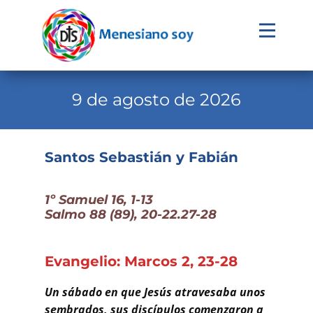
Evangelio
Calendario
9 de agosto de 2026
Liturgia
Novena
Santos Sebastián y Fabián
Institucional
1º Samuel 16, 1-13
Familia Menesiana
Salmo 88 (89), 20-22.27-28
Pastoral Vocacional
Recursos
Evangelio: Marcos 2, 23-28
Contacto
Un sábado en que Jesús atravesaba unos
sembrados, sus discípulos comenzaron a