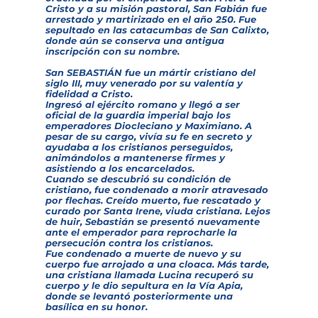
Cristo y a su misión pastoral, San Fabián fue
arrestado y martirizado en el año 250. Fue
sepultado en las catacumbas de San Calixto,
donde aún se conserva una antigua
inscripción con su nombre.
San SEBASTIÁN fue un mártir cristiano del
siglo III, muy venerado por su valentía y
fidelidad a Cristo.
Ingresó al ejército romano y llegó a ser
oficial de la guardia imperial bajo los
emperadores Diocleciano y Maximiano. A
pesar de su cargo, vivía su fe en secreto y
ayudaba a los cristianos perseguidos,
animándolos a mantenerse firmes y
asistiendo a los encarcelados.
Cuando se descubrió su condición de
cristiano, fue condenado a morir atravesado
por flechas. Creído muerto, fue rescatado y
curado por Santa Irene, viuda cristiana. Lejos
de huir, Sebastián se presentó nuevamente
ante el emperador para reprocharle la
persecución contra los cristianos.
Fue condenado a muerte de nuevo y su
cuerpo fue arrojado a una cloaca. Más tarde,
una cristiana llamada Lucina recuperó su
cuerpo y le dio sepultura en la Vía Apia,
donde se levantó posteriormente una
basílica en su honor.