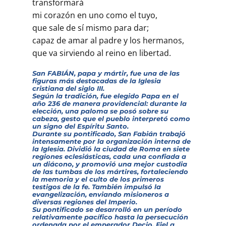
transformará
mi corazón en uno como el tuyo,
que sale de sí mismo para dar;
capaz de amar al padre y los hermanos,
que va sirviendo al reino en libertad.
San FABIÁN, papa y mártir, fue una de las
figuras más destacadas de la Iglesia
cristiana del siglo III.
Según la tradición, fue elegido Papa en el
año 236 de manera providencial: durante la
elección, una paloma se posó sobre su
cabeza, gesto que el pueblo interpretó como
un signo del Espíritu Santo.
Durante su pontificado, San Fabián trabajó
intensamente por la organización interna de
la Iglesia. Dividió la ciudad de Roma en siete
regiones eclesiásticas, cada una confiada a
un diácono, y promovió una mejor custodia
de las tumbas de los mártires, fortaleciendo
la memoria y el culto de los primeros
testigos de la fe. También impulsó la
evangelización, enviando misioneros a
diversas regiones del Imperio.
Su pontificado se desarrolló en un período
relativamente pacífico hasta la persecución
ordenada por el emperador Decio. Fiel a