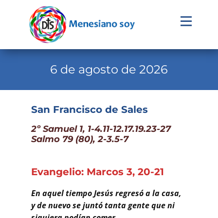
Evangelio
Calendario
6 de agosto de 2026
Liturgia
Novena
San Francisco de Sales
Institucional
2º Samuel 1, 1-4.11-12.17.19.23-27
Salmo 79 (80), 2-3.5-7
Familia Menesiana
Pastoral Vocacional
Evangelio: Marcos 3, 20-21
Recursos
En aquel tiempo Jesús regresó a la casa,
Contacto
y de nuevo se juntó tanta gente que ni
siquiera podían comer.