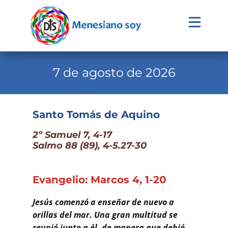
Evangelio
Calendario
7 de agosto de 2026
Liturgia
Novena
Santo Tomás de Aquino
Institucional
2º Samuel 7, 4-17
Salmo 88 (89), 4-5.27-30
Familia Menesiana
Pastoral Vocacional
Evangelio: Marcos 4, 1-20
Recursos
Jesús comenzó a enseñar de nuevo a
Contacto
orillas del mar. Una gran multitud se
reunió junto a él, de manera que debió