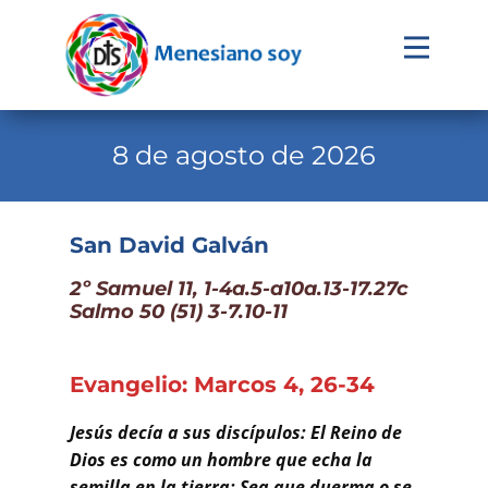
Evangelio
Calendario
8 de agosto de 2026
Liturgia
Novena
San David Galván
Institucional
2º Samuel 11, 1-4a.5-a10a.13-17.27c
Salmo 50 (51) 3-7.10-11
Familia Menesiana
Pastoral Vocacional
Evangelio: Marcos 4, 26-34
Recursos
Jesús decía a sus discípulos: El Reino de
Contacto
Dios es como un hombre que echa la
semilla en la tierra: Sea que duerma o se