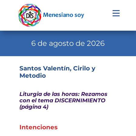
Evangelio
Calendario
6 de agosto de 2026
Liturgia
Novena
Santos Valentín, Cirilo y
Metodio
Institucional
Familia Menesiana
Liturgia de las horas: Rezamos
Pastoral Vocacional
con el tema DISCERNIMIENTO
(página 4)
Recursos
Contacto
Intenciones