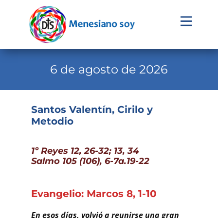
Evangelio
Calendario
6 de agosto de 2026
Liturgia
Novena
Santos Valentín, Cirilo y
Metodio
Institucional
Familia Menesiana
1º Reyes 12, 26-32; 13, 34
Pastoral Vocacional
Salmo 105 (106), 6-7a.19-22
Recursos
Evangelio: Marcos 8, 1-10
Contacto
En esos días, volvió a reunirse una gran