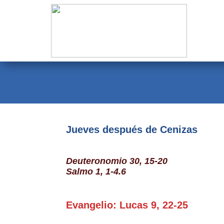
Evangelio
Calendario
Liturgia
Novena
Institucional
Jueves después de Cenizas
Familia Menesiana
Deuteronomio 30, 15-20
Pastoral Vocacional
Salmo 1, 1-4.6
Recursos
Evangelio: Lucas 9, 22-25
Contacto