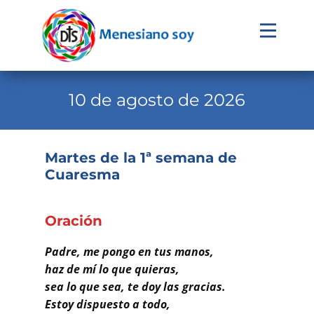
Evangelio
Calendario
10 de agosto de 2026
Liturgia
Novena
Martes de la 1ª semana de
Cuaresma
Institucional
Familia Menesiana
Oración
Pastoral Vocacional
Padre, me pongo en tus manos,
Recursos
haz de mí lo que quieras,
sea lo que sea, te doy las gracias.
Contacto
Estoy dispuesto a todo,