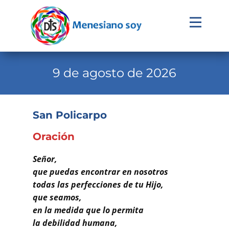
Evangelio
Calendario
9 de agosto de 2026
Liturgia
Novena
San Policarpo
Institucional
Oración
Familia Menesiana
Señor,
Pastoral Vocacional
que puedas encontrar en nosotros
todas las perfecciones de tu Hijo,
Recursos
que seamos,
en la medida que lo permita
Contacto
la debilidad humana,