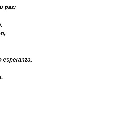
u paz:
,
n,
o esperanza,
a.