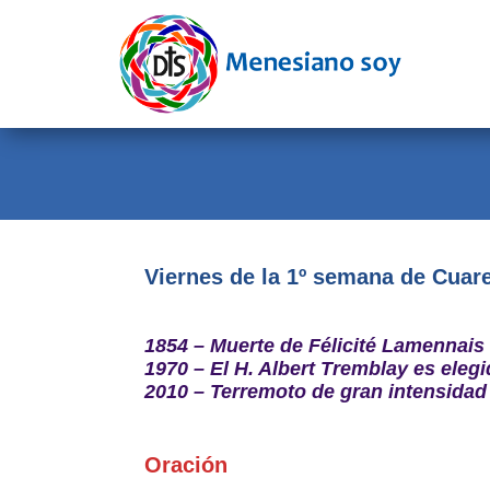
Evangelio
Calendario
Liturgia
Novena
Institucional
Viernes de la 1º semana de Cua
Familia Menesiana
1854 – Muerte de Félicité Lamennais
Pastoral Vocacional
1970 – El H. Albert Tremblay es eleg
2010 – Terremoto de gran intensidad
Recursos
Contacto
Oración