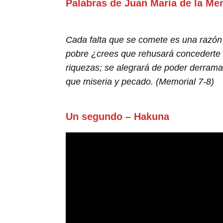
Palabras de Juan María de la Me
Cada falta que se comete es una razón
pobre ¿crees que rehusará concederte l
riquezas; se alegrará de poder derramar
que miseria y pecado. (Memorial 7-8)
Un segundo – Hakuna