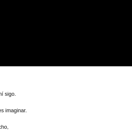
í sigo.
es imaginar.
cho,