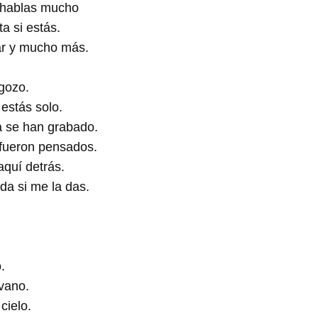
 hablas mucho
a si estás.
lar y mucho más.
gozo.
estás solo.
a se han grabado.
 fueron pensados.
quí detrás.
ida si me la das.
.
vano.
cielo.