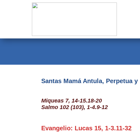
Evangelio
Calendario
Liturgia
Novena
Institucional
Santas Mamá Antula, Perpetua y 
Familia Menesiana
Miqueas 7, 14-15.18-20
Pastoral Vocacional
Salmo 102 (103), 1-4.9-12
Recursos
Evangelio: Lucas 15, 1-3.11-32
Contacto