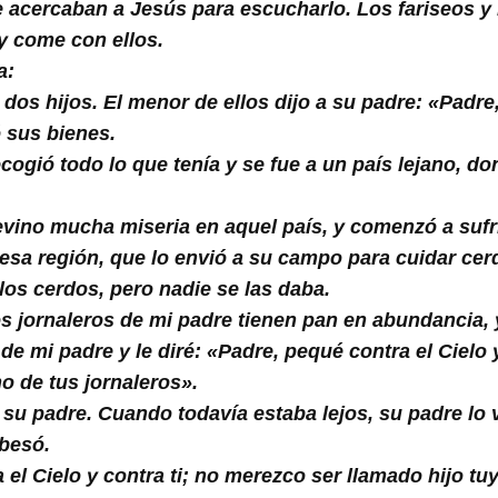
 acercaban a Jesús para escucharlo. Los fariseos y
y come con ellos.
a:
dos hijos. El menor de ellos dijo a su padre: «Padr
ó sus bienes.
cogió todo lo que tenía y se fue a un país lejano, d
vino mucha miseria en aquel país, y comenzó a sufri
 esa región, que lo envió a su campo para cuidar ce
os cerdos, pero nadie se las daba.
os jornaleros de mi padre tienen pan en abundancia,
e mi padre y le diré: «Padre, pequé contra el Cielo 
o de tus jornaleros».
e su padre. Cuando todavía estaba lejos, su padre l
 besó.
a el Cielo y contra ti; no merezco ser llamado hijo tu