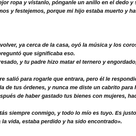
or ropa y vístanlo, pónganle un anillo en el dedo y s
s y festejemos, porque mi hijo estaba muerto y ha v
 volver, ya cerca de la casa, oyó la música y los co
preguntó que significaba eso.
esado, y tu padre hizo matar el ternero y engordado
re salió para rogarle que entrara, pero él le respond
a de tus órdenes, y nunca me diste un cabrito para 
espués de haber gastado tus bienes con mujeres, hac
estás siempre conmigo, y todo lo mío es tuyo. Es justo
la vida, estaba perdido y ha sido encontrado».