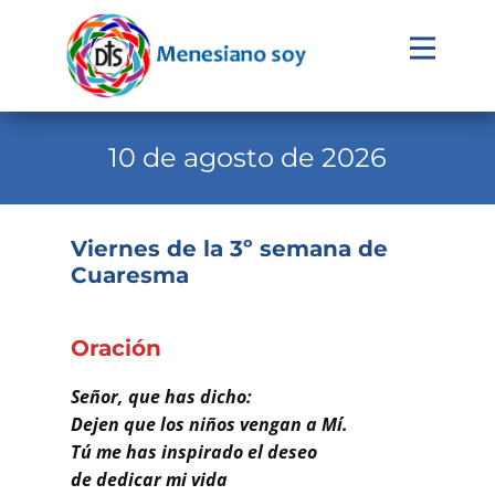
Evangelio
Calendario
10 de agosto de 2026
Liturgia
Novena
Viernes de la 3º semana de
Cuaresma
Institucional
Familia Menesiana
Oración
Pastoral Vocacional
Señor, que has dicho:
Recursos
Dejen que los niños vengan a Mí.
Tú me has inspirado el deseo
Contacto
de dedicar mi vida