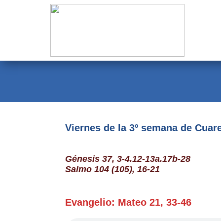
Evangelio
Calendario
Liturgia
Novena
Institucional
Viernes de la 3º semana de Cua
Familia Menesiana
Génesis 37, 3-4.12-13a.17b-28
Pastoral Vocacional
Salmo 104 (105), 16-21
Recursos
Evangelio: Mateo 21, 33-46
Contacto