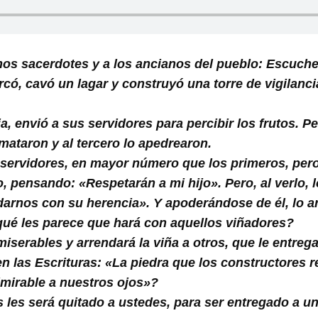
mos sacerdotes y a los ancianos del pueblo: Escuch
 cercó, cavó un lagar y construyó una torre de vigilan
a, envió a sus servidores para percibir los frutos. 
 mataron y al tercero lo apedrearon.
os servidores, en mayor número que los primeros, per
o, pensando: «Respetarán a mi hijo». Pero, al verlo, l
rnos con su herencia». Y apoderándose de él, lo arr
ué les parece que hará con aquellos viñadores?
serables y arrendará la viña a otros, que le entrega
 las Escrituras: «La piedra que los constructores r
admirable a nuestros ojos»?
s les será quitado a ustedes, para ser entregado a u