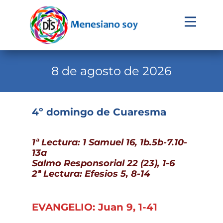
Evangelio
Calendario
8 de agosto de 2026
Liturgia
Novena
4º domingo de Cuaresma
Institucional
1ª Lectura: 1 Samuel 16, 1b.5b-7.10-
Familia Menesiana
13a
Salmo Responsorial 22 (23), 1-6
Pastoral Vocacional
2ª Lectura: Efesios 5, 8-14
Recursos
Contacto
EVANGELIO: Juan 9, 1-41