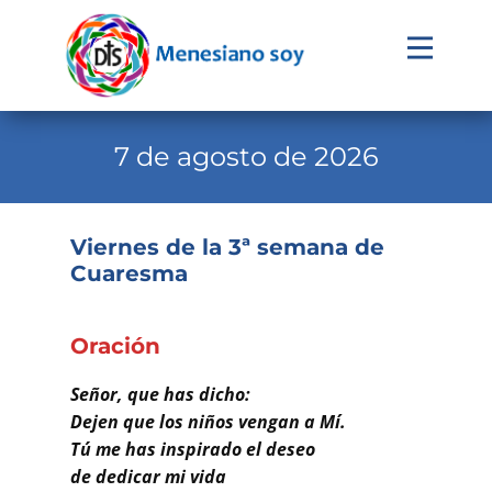
Evangelio
Calendario
7 de agosto de 2026
Liturgia
Novena
Viernes de la 3ª semana de
Cuaresma
Institucional
Familia Menesiana
Oración
Pastoral Vocacional
Señor, que has dicho:
Recursos
Dejen que los niños vengan a Mí.
Tú me has inspirado el deseo
Contacto
de dedicar mi vida