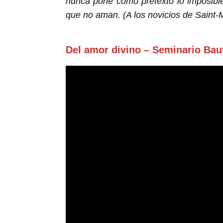
nunca pone como pretexto lo imposibl
que no aman
. (A los novicios de Saint
Del amor divino – Seminario Bau