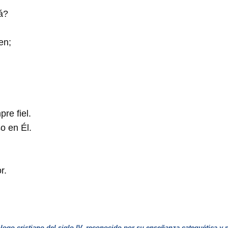
á?
en;
re fiel.
o en Él.
r.
ólogo cristiano del siglo IV, reconocido por su enseñanza catequética y p