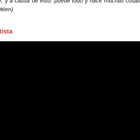
e; y a causa de esto, puede todo y hace muchas cosas
-Méen)
tista