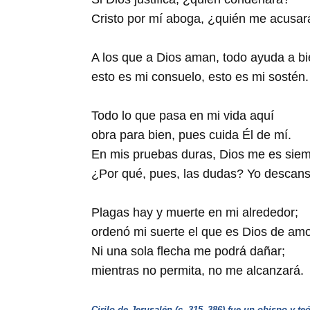
Cristo por mí aboga, ¿quién me acusar
A los que a Dios aman, todo ayuda a bi
esto es mi consuelo, esto es mi sostén.
Todo lo que pasa en mi vida aquí
obra para bien, pues cuida Él de mí.
En mis pruebas duras, Dios me es siemp
¿Por qué, pues, las dudas? Yo descans
Plagas hay y muerte en mi alrededor;
ordenó mi suerte el que es Dios de amo
Ni una sola flecha me podrá dañar;
mientras no permita, no me alcanzará.
Cirilo de Jerusalén (c. 315–386) fue un obispo y te