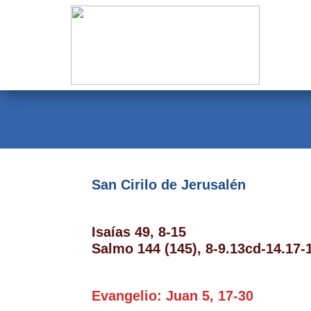
Evangelio
Calendario
Liturgia
Novena
Institucional
San Cirilo de Jerusalén
Familia Menesiana
Pastoral Vocacional
Isaías 49, 8-15
Salmo 144 (145), 8-9.13cd-14.17-
Recursos
Contacto
Evangelio: Juan 5, 17-30