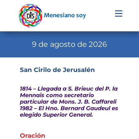
Evangelio
Calendario
9 de agosto de 2026
Liturgia
Novena
San Cirilo de Jerusalén
Institucional
1814 – Llegada a S. Brieuc del P. la
Familia Menesiana
Mennais como secretario
particular de Mons. J. B. Caffareli
Pastoral Vocacional
1982 – El Hno. Bernard Gaudeul es
elegido Superior General.
Recursos
Contacto
Oración