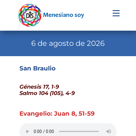
Evangelio
Calendario
6 de agosto de 2026
Liturgia
Novena
San Braulio
Institucional
Génesis 17, 1-9
Familia Menesiana
Salmo 104 (105), 4-9
Pastoral Vocacional
Recursos
Evangelio: Juan 8, 51-59
Contacto