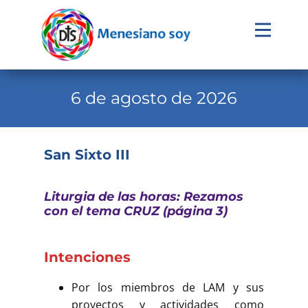
Evangelio
Calendario
6 de agosto de 2026
Liturgia
Novena
San Sixto III
Institucional
Liturgia de las horas: Rezamos
Familia Menesiana
con el tema CRUZ (página 3)
Pastoral Vocacional
Recursos
Intenciones
Contacto
Por los miembros de LAM y sus
proyectos y actividades como