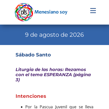
Evangelio
Calendario
9 de agosto de 2026
Liturgia
Novena
Sábado Santo
Institucional
Liturgia de las horas: Rezamos
Familia Menesiana
con el tema ESPERANZA (página
3)
Pastoral Vocacional
Recursos
Intenciones
Contacto
Por la Pascua Juvenil que se lleva