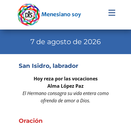
Evangelio
Calendario
7 de agosto de 2026
Liturgia
Novena
San Isidro, labrador
Institucional
Hoy reza por las vocaciones
Familia Menesiana
Alma López Paz
El Hermano consagra su vida entera como
Pastoral Vocacional
ofrenda de amor a Dios.
Recursos
Oración
Contacto