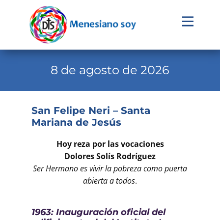
Evangelio
Calendario
8 de agosto de 2026
Liturgia
Novena
San Felipe Neri – Santa
Mariana de Jesús
Institucional
Familia Menesiana
Hoy reza por las vocaciones
Dolores Solís Rodríguez
Pastoral Vocacional
Ser Hermano es vivir la pobreza como puerta
abierta a todos
.
Recursos
Contacto
1963: Inauguración oficial del