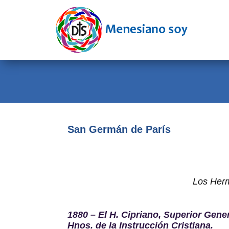
Evangelio
Calendario
Liturgia
Novena
Institucional
San Germán de París
Familia Menesiana
Pastoral Vocacional
Los Herm
Recursos
Contacto
1880 – El H. Cipriano, Superior Gene
Hnos. de la Instrucción Cristiana.