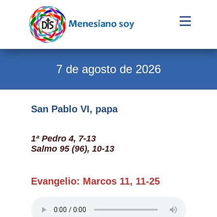
Evangelio
Calendario
7 de agosto de 2026
Liturgia
Novena
San Pablo VI, papa
Institucional
1ª Pedro 4, 7-13
Familia Menesiana
Salmo 95 (96), 10-13
Pastoral Vocacional
Recursos
Evangelio: Marcos 11, 11-25
Contacto