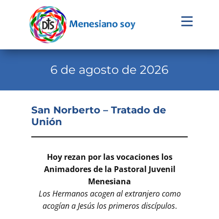
Evangelio
Calendario
6 de agosto de 2026
Liturgia
Novena
San Norberto – Tratado de
Unión
Institucional
Familia Menesiana
Hoy rezan por las vocaciones
los
Pastoral Vocacional
Animadores de la Pastoral Juvenil
Menesiana
Recursos
Los Hermanos acogen al extranjero como
Contacto
acogían a Jesús los primeros discípulos
.