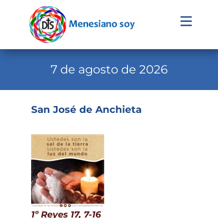
Evangelio
Calendario
7 de agosto de 2026
Liturgia
Novena
San José de Anchieta
Institucional
Familia Menesiana
Pastoral Vocacional
Recursos
Contacto
1º Reyes 17, 7-16