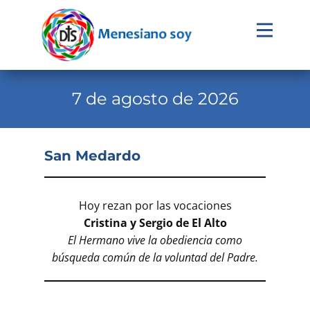
Evangelio
Calendario
7 de agosto de 2026
Liturgia
Novena
San Medardo
Institucional
Familia Menesiana
Hoy rezan por las vocaciones
Cristina y Sergio
de El Alto
Pastoral Vocacional
El Hermano vive la obediencia como
Recursos
búsqueda común de la voluntad del Padre.
Contacto