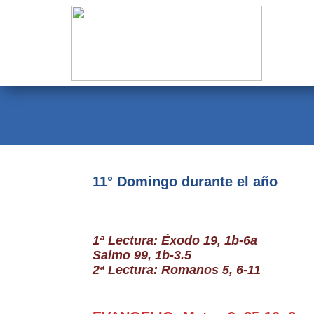
Evangelio
Calendario
Liturgia
Novena
Institucional
11° Domingo durante el año
Familia Menesiana
Pastoral Vocacional
1ª Lectura: Éxodo 19, 1b-6a
Salmo 99, 1b-3.5
Recursos
2ª Lectura: Romanos 5, 6-11
Contacto