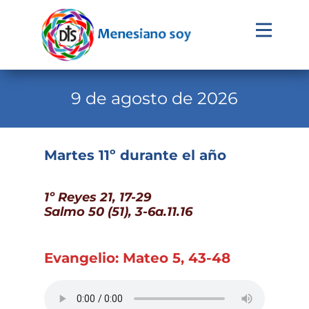
Evangelio
Calendario
9 de agosto de 2026
Liturgia
Novena
Martes 11º durante el año
Institucional
1º Reyes 21, 17-29
Familia Menesiana
Salmo 50 (51), 3-6a.11.16
Pastoral Vocacional
Recursos
Evangelio: Mateo 5, 43-48
Contacto