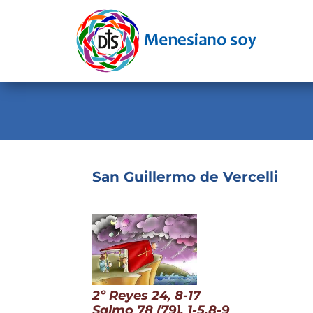
Evangelio
Calendario
Liturgia
Novena
Institucional
San Guillermo de Vercelli
Familia Menesiana
Pastoral Vocacional
Recursos
Contacto
2º Reyes 24, 8-17
Salmo 78 (79), 1-5.8-9