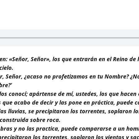
en: «Señor, Señor», los que entrarán en el Reino de l
cielo.
or, Señor, ¿acaso no profetizamos en tu Nombre? ¿N
bre?’
los conocí; apártense de mí, ustedes, los que hacen e
as que acabo de decir y las pone en práctica, pued
as lluvias, se precipitaron los torrentes, soplaron l
construida sobre roca.
labras y no las practica, puede compararse a un hom
precipitaron los torrentes, soplaron los vientos y s