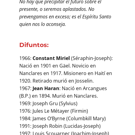
No hay que precipitar el futuro sobre el
presente, o seremos aplastados. No
prevengamos en exceso; es el Espíritu Santo
quien nos lo aconseja.
Difuntos:
1966:
Constant Miriel
(Séraphin-Joseph):
Nació en 1901 en Gäel. Novicio en
Nanclares en 1917. Misionero en Haití en
1920. Retirado murió en Josselin.
1967:
Jean Haran
: Nació en Arcangues
(B.P.) en 1894. Murió en Nanclares.
1969: Joseph Gru (Sylvius)
1976: Jules Le Métayer (Firmin)
1984: James O‘Byrne (Columbkill Mary)
1991: Joseph Robin (Lucidas-Joseph)
1997: Louis Scouarnec (Joachim-Joseph)