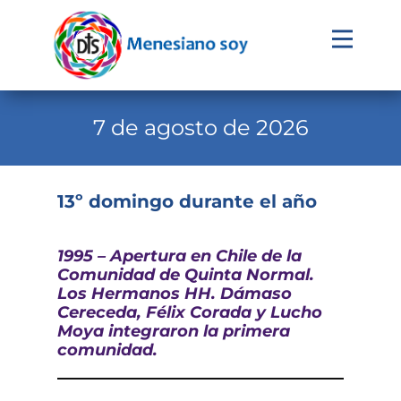
Evangelio
Calendario
7 de agosto de 2026
Liturgia
Novena
13º domingo durante el año
Institucional
1995 – Apertura en Chile de la
Familia Menesiana
Comunidad de Quinta Normal.
Los Hermanos HH. Dámaso
Pastoral Vocacional
Cereceda, Félix Corada y Lucho
Moya
integraron la primera
Recursos
comunidad.
Contacto