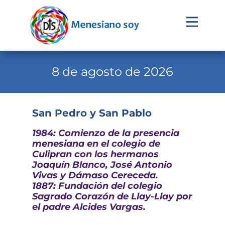
Evangelio
Calendario
8 de agosto de 2026
Liturgia
Novena
San Pedro y San Pablo
Institucional
1984: Comienzo de la presencia
menesiana en el colegio de
Familia Menesiana
Culipran con los hermanos
Joaquín Blanco, José Antonio
Pastoral Vocacional
Vivas y Dámaso Cereceda.
1887: Fundación del colegio
Recursos
Sagrado Corazón de Llay-Llay por
el padre Alcides Vargas
.
Contacto